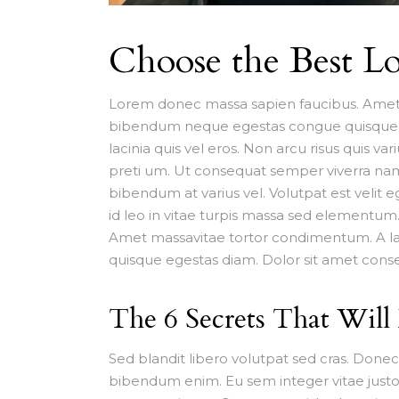
Choose the Best Lo
Lorem donec massa sapien faucibus. Amet m
bibendum neque egestas congue quisque ege
lacinia quis vel eros. Non arcu risus quis v
preti um. Ut consequat semper viverra nam
bibendum at varius vel. Volutpat est velit 
id leo in vitae turpis massa sed elementum
Amet massavitae tortor condimentum. A la
quisque egestas diam. Dolor sit amet consec
The 6 Secrets That Will
Sed blandit libero volutpat sed cras. Done
bibendum enim. Eu sem integer vitae justo.