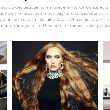
sus ultricies tristique nulla aliquet enim tortor. Cursus euis
sque diam volutpat commodo. Sagittis id consectetur purus
lputate odio ut enim blandit volutpat. Ut placerat orci null
ementum integer enim. Urna porttitor rhoncus dolor purus 