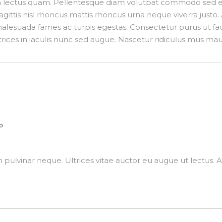
um lectus quam. Pellentesque diam volutpat commodo sed e
 sagittis nisl rhoncus mattis rhoncus urna neque viverra just
malesuada fames ac turpis egestas. Consectetur purus ut fa
rices in iaculis nunc sed augue. Nascetur ridiculus mus mauris
0
 pulvinar neque. Ultrices vitae auctor eu augue ut lectus. Al