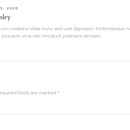
3, 2020
nley
m curabitur vitae nunc sed velit dignissim. Pellentesque ha
posuere urna nec tincidunt praesent semper.
equired fields are marked
*