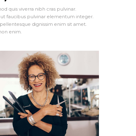
mod quis viverra nibh cras pulvinar.
 ut faucibus pulvinar elementum integer.
a pellentesque dignissim enim sit amet.
non enim.